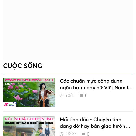
CUỘC SỐNG
Các chuẩn mực công dung
ngôn hạnh phụ nữ Việt Nam là
gì?
0
28/11
Mối tình đầu - Chuyện tình
dang dở hay bản giao hưởng
dở dang
0
23/07