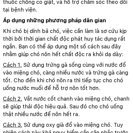
thuốc chống co giật, và hỗ trợ chăm sóc theo dõi
tại bệnh viện.
Áp dụng những phương pháp dân gian
Khi chó bị dính bả chó, việc cần làm là sơ cứu kịp
thời bởi thời gian chất độc phát huy tác dụng rất
ngắn. Bạn có thể áp dụng một số cách sau đây
nhằm giúp chó nôn hết chất độc ra khỏi dạ dày:
Cách 1.
Sử dụng trứng gà sống cùng với nước đổ
vào miệng chó, càng nhiều nước và trứng gà càng
tốt. Cho đến khi chó nôn ra thì tiếp tục cho chó
uống nước muối để hỗ trợ nôn tốt hơn.
Cách 2.
Vắt nước cốt chanh vào miệng chó, chanh
sẽ giúp thải độc hiệu quả. Sau đó cho chó uống
thật nhiều nước để nôn hết ra.
Cách 3.
Sử dụng oxy già đổ vào miệng chó. Tuy
nhiên cách này khá nguy hiểm cần cân nhắc trước