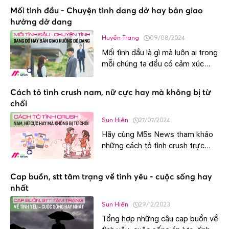
Mối tình đầu - Chuyện tình dang dở hay bản giao
hưởng dở dang
Huyền Trang
09/08/2024
Mối tình đầu là gì mà luôn ai trong
mỗi chúng ta đều có cảm xúc
khó tả khi nhắc tới? Cùng
M5sNews tìm hiểu chi tiết về
Cách tỏ tình crush nam, nữ cực hay mà không bị từ
mối tình mà ai cũng trải qua ngay
chối
bên dưới đây nhé.
Sun Hiên
27/07/2024
Hãy cùng M5s News tham khảo
những cách tỏ tình crush trực
tiếp hoặc qua tin nhắn đảm bảo
thành công 100% mà không sợ bị
Cap buồn, stt tâm trạng về tình yêu - cuộc sống hay
từ chối dành cho nam và nữ.
nhất
Sun Hiên
29/12/2023
Tổng hợp những câu cap buồn về