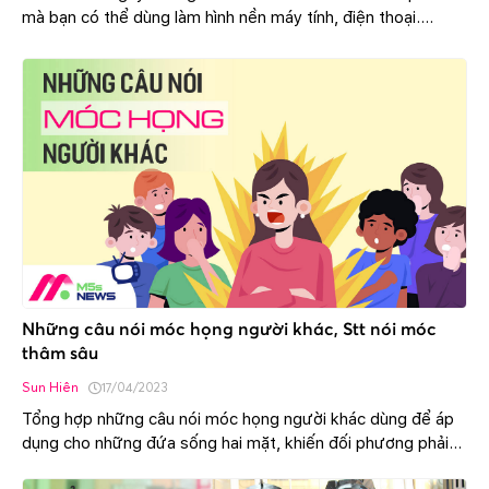
mà bạn có thể dùng làm hình nền máy tính, điện thoại.
Ngoài ra còn có meme chó hài hước khiến bạn cười nghiêng
ngả.
Những câu nói móc họng người khác, Stt nói móc
thâm sâu
Sun Hiên
17/04/2023
Tổng hợp những câu nói móc họng người khác dùng để áp
dụng cho những đứa sống hai mặt, khiến đối phương phải
câm nín, tức đến tận óc mà không phản kháng được