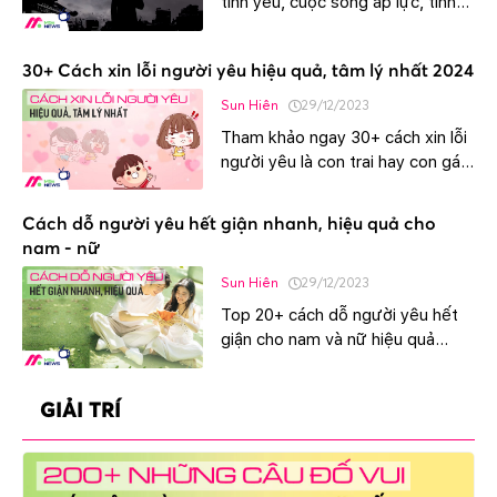
tình yêu, cuộc sống áp lực, tình
bạn hay nhất mà bạn có thể dùng
để đăng story. Ngoài ra còn có
30+ Cách xin lỗi người yêu hiệu quả, tâm lý nhất 2024
cap buồn ngày mưa, đêm cô
đơn.
Sun Hiên
29/12/2023
Tham khảo ngay 30+ cách xin lỗi
người yêu là con trai hay con gái
chân thành, tâm lý nhất. Bạn có
thể xin lỗi người yêu qua tin nhắn,
Cách dỗ người yêu hết giận nhanh, hiệu quả cho
viết thư ngọt ngào.
nam - nữ
Sun Hiên
29/12/2023
Top 20+ cách dỗ người yêu hết
giận cho nam và nữ hiệu quả
ngay lập tức. Bạn có thể áp dụng
cách dỗ ny bằng tin nhắn hoặc
GIẢI TRÍ
khi hai người đang yêu xa.