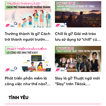
Trưởng thành là gì? Cách
Chill là gì? Giải mã trào
trở thành người trưởng
lưu sử dụng từ “chill” của
thành
giới trẻ
Phát triển phần mềm là
Slay là gì? Thuật ngữ mới
công việc như thế nào?
“Slay” trên Tiktok,
Mức lương 2024
Facebook
TÌNH YÊU