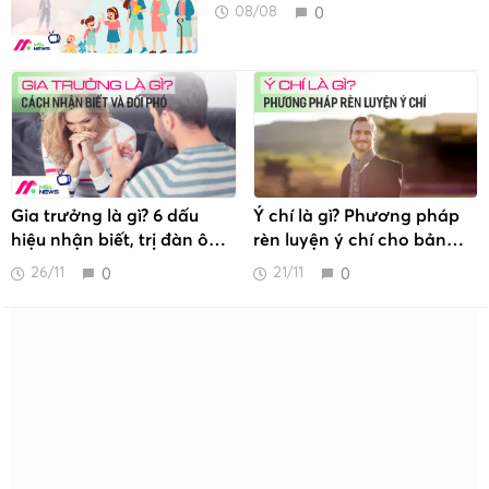
0
08/08
Gia trưởng là gì? 6 dấu
Ý chí là gì? Phương pháp
hiệu nhận biết, trị đàn ông
rèn luyện ý chí cho bản
gia trưởng
thân
0
0
26/11
21/11