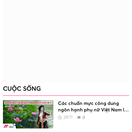
CUỘC SỐNG
Các chuẩn mực công dung
ngôn hạnh phụ nữ Việt Nam là
gì?
0
28/11