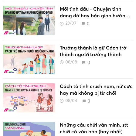
Mối tình đầu - Chuyện tình
dang dở hay bản giao hưởng
dở dang
0
23/07
Trưởng thành là gì? Cách trở
thành người trưởng thành
0
08/08
Cách tỏ tình crush nam, nữ cực
hay mà không bị từ chối
3
08/04
Những câu chửi văn minh, stt
chửi có văn hóa (hay nhất)