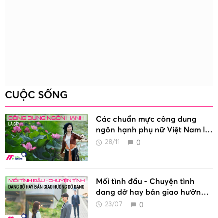
CUỘC SỐNG
Các chuẩn mực công dung
ngôn hạnh phụ nữ Việt Nam là
gì?
0
28/11
Mối tình đầu - Chuyện tình
dang dở hay bản giao hưởng
dở dang
0
23/07