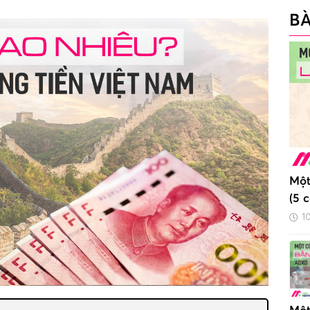
BÀ
Một
(5 
1