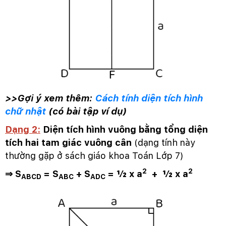
>>Gợi ý xem thêm:
Cách tính diện tích hình
chữ nhật
(có bài tập ví dụ)
Dạng 2:
Diện tích hình vuông bằng tổng diện
tích hai tam giác vuông cân
(dạng tính này
thường gặp ở sách giáo khoa Toán Lớp 7)
2
2
⇒ S
= S
+ S
= ½ x a
+ ½ x a
ABCD
ABC
ADC