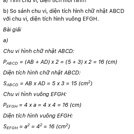
a) Tính chu vi, diện tích mỗi hình?
b) So sánh chu vi, diện tích hình chữ nhật ABCD
với chu vi, diện tích hình vuông EFGH.
Bài giải
a)
Chu vi hình chữ nhật ABCD:
P
= (AB + AD) x 2 = (5 + 3) x 2 = 16 (cm)
ABCD
Diện tích hình chữ nhật ABCD:
2
S
= AB x AD = 5 x 3 = 15 (cm
)
ABCD
Chu vi hình vuông EFGH:
P
= 4 x a = 4 x 4 = 16 (cm)
EFGH
Diện tích hình vuông EFGH:
2
2
2
S
= a
= 4
= 16 (cm
)
EFGH