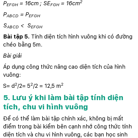
2
P
= 16cm ; SE
= 16cm
EFGH
FGH
P
= P
ABCD
EFGH
S
< S
ABCD
EFGH
Bài tập 5.
Tính diện tích hình vuông khi có đường
chéo bằng 5m.
Bài giải
Áp dụng công thức nâng cao diện tích của hình
vuông:
2
2
2
S= d
/2= 5
/2 = 12,5 m
5. Lưu ý khi làm bài tập tính diện
tích, chu vi hình vuông
Để có thể làm bài tập chính xác, không bị mất
điểm trong bài kiểm bên cạnh nhớ công thức tính
diện tích và chu vi hình vuông, các bạn học sinh