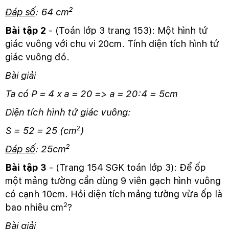
2
Đáp số
: 64 cm
Bài tập 2
- (Toán lớp 3 trang 153): Một hình tứ
giác vuông với chu vi 20cm. Tính diện tích hình tứ
giác vuông đó.
Bài giải
Ta có P = 4 x a = 20 => a = 20:4 = 5cm
Diện tích hình tứ giác vuông:
2
S = 52 = 25 (cm
)
2
Đáp số
: 25cm
Bài tập 3
- (Trang 154 SGK toán lớp 3): Để ốp
một mảng tường cần dùng 9 viên gạch hình vuông
có cạnh 10cm. Hỏi diện tích mảng tường vừa ốp là
2
bao nhiêu cm
?
Bài giải