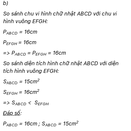
b)
So sánh chu vi hình chữ nhật ABCD với chu vi
hình vuông EFGH:
P
= 16cm
ABCD
P
= 16cm
EFGH
=> P
= P
= 16cm
ABCD
EFGH
So sánh diện tích hình chữ nhật ABCD với diện
tích hình vuông EFGH:
2
S
= 15cm
ABCD
2
S
= 16cm
EFGH
=> S
< S
ABCD
EFGH
Đáp số
:
2
P
= 16cm ; S
= 15cm
ABCD
ABCD