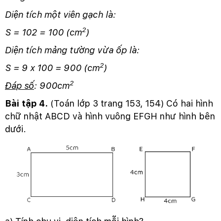
Diện tích một viên gạch là:
2
S = 102 = 100 (cm
)
Diện tích mảng tường vừa ốp là:
2
S = 9 x 100 = 900 (cm
)
2
Đáp số
: 900cm
Bài tập 4.
(Toán lớp 3 trang 153, 154) Có hai hình
chữ nhật ABCD và hình vuông EFGH như hình bên
dưới.