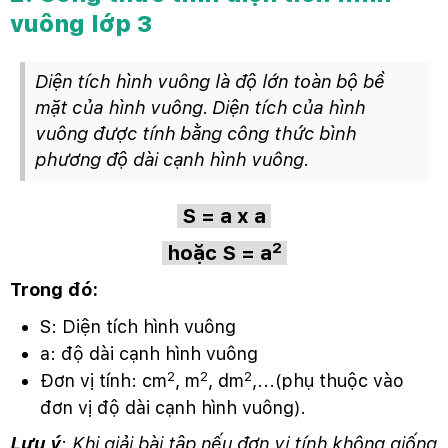
vuông lớp 3
Diện tích hình vuông là độ lớn toàn bộ bề
mặt của hình vuông.
Diện tích của hình
vuông được tính bằng công thức bình
phương độ dài cạnh hình vuông.
S = a x a
2
hoặc
S = a
Trong đó:
S: Diện tích hình vuông
a: độ dài cạnh hình vuông
2
2
2
Đơn vị tính: cm
, m
, dm
,...(phụ thuộc vào
đơn vị độ dài cạnh hình vuông).
Lưu ý
:
Khi giải bài tập nếu đơn vị tính không giống