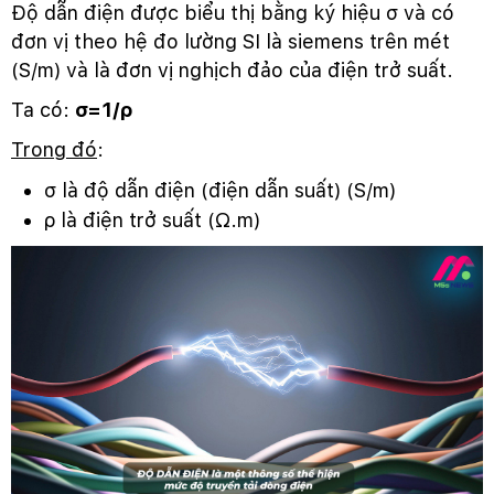
Độ dẫn điện được biểu thị bằng ký hiệu σ và có
đơn vị theo hệ đo lường SI là siemens trên mét
(S/m) và là đơn vị nghịch đảo của điện trở suất.
Ta có:
σ=1/ρ
Trong đó
:
σ là độ dẫn điện (điện dẫn suất) (S/m)
ρ là điện trở suất (Ω.m)