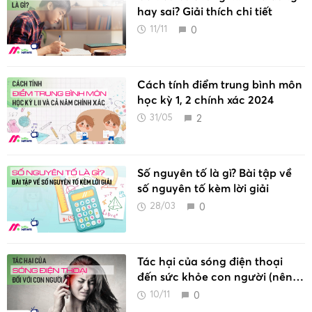
hay sai? Giải thích chi tiết
0
11/11
Cách tính điểm trung bình môn
học kỳ 1, 2 chính xác 2024
2
31/05
Số nguyên tố là gì? Bài tập về
số nguyên tố kèm lời giải
0
28/03
Tác hại của sóng điện thoại
đến sức khỏe con người (nên
biết)
0
10/11