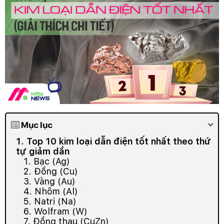
Mục lục
1. Top 10 kim loại dẫn điện tốt nhất theo thứ
tự giảm dần
1. Bạc (Ag)
2. Đồng (Cu)
3. Vàng (Au)
4. Nhôm (Al)
5. Natri (Na)
6. Wolfram (W)
7. Đồng thau (CuZn)