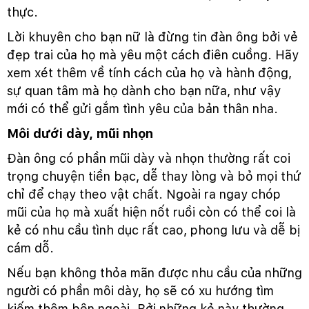
thực.
Lời khuyên cho bạn nữ là đừng tin đàn ông bởi vẻ
đẹp trai của họ mà yêu một cách điên cuồng. Hãy
xem xét thêm về tính cách của họ và hành động,
sự quan tâm mà họ dành cho bạn nữa, như vậy
mới có thể gửi gắm tình yêu của bản thân nha.
Môi dưới dày, mũi nhọn
Đàn ông có phần mũi dày và nhọn thường rất coi
trọng chuyện tiền bạc, dễ thay lòng và bỏ mọi thứ
chỉ để chạy theo vật chất. Ngoài ra ngay chóp
mũi của họ mà xuất hiện nốt ruồi còn có thể coi là
kẻ có nhu cầu tình dục rất cao, phong lưu và dễ bị
cám dỗ.
Nếu bạn không thỏa mãn được nhu cầu của những
người có phần môi dày, họ sẽ có xu hướng tìm
kiếm thêm bên ngoài. Bởi những kẻ này thường