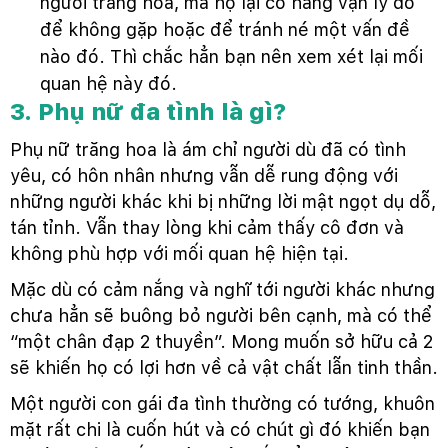
người trăng hoa, mà họ lại có hàng vạn lý do
để không gặp hoặc để tránh né một vấn đề
nào đó. Thì chắc hẳn bạn nên xem xét lại mối
quan hệ này đó.
3. Phụ nữ đa tình là gì?
Phụ nữ trăng hoa là ám chỉ người dù đã có tình
yêu, có hôn nhân nhưng vẫn dễ rung động với
những người khác khi bị những lời mật ngọt dụ dỗ,
tán tỉnh. Vẫn thay lòng khi cảm thấy cô đơn và
không phù hợp với mối quan hệ hiện tại.
Mặc dù có cảm nắng và nghĩ tới người khác nhưng
chưa hẳn sẽ buông bỏ người bên cạnh, mà có thể
“một chân đạp 2 thuyền”. Mong muốn sở hữu cả 2
sẽ khiến họ có lợi hơn về cả vật chất lẫn tinh thần.
Một người con gái đa tình thường có tướng, khuôn
mặt rất chi là cuốn hút và có chút gì đó khiến bạn