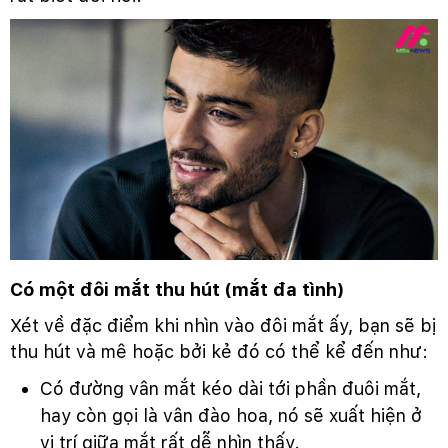
Có một đôi mắt thu hút (mắt đa tình)
Xét về đặc điểm khi nhìn vào đôi mắt ấy, bạn sẽ bị
thu hút và mê hoặc bởi kẻ đó có thể kể đến như:
Có đường vân mắt kéo dài tới phần đuôi mắt,
hay còn gọi là vân đào hoa, nó sẽ xuất hiện ở
vị trí giữa mắt rất dễ nhìn thấy.