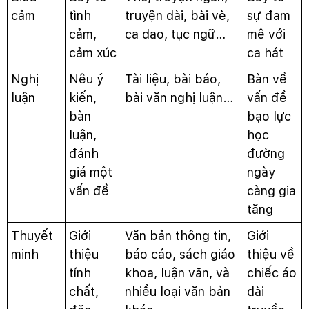
cảm
tình
truyện dài, bài vè,
sự đam
cảm,
ca dao, tục ngữ…
mê với
cảm xúc
ca hát
Nghị
Nêu ý
Tài liệu, bài báo,
Bàn về
luận
kiến,
bài văn nghị luận…
vấn đề
bàn
bạo lực
luận,
học
đánh
đường
giá một
ngày
vấn đề
càng gia
tăng
Thuyết
Giới
Văn bản thông tin,
Giới
minh
thiệu
báo cáo, sách giáo
thiệu về
tính
khoa, luận văn, và
chiếc áo
chất,
nhiều loại văn bản
dài