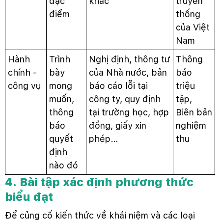
đặc
khác
truyền
điểm
thống
của Việt
Nam
Hành
Trình
Nghị định, thông tư
Thông
chính -
bày
của Nhà nước, bản
báo
công vụ
mong
báo cáo lỗi tại
triệu
muốn,
công ty, quy định
tập,
thông
tại trường học, hợp
Biên bản
báo
đồng, giấy xin
nghiệm
quyết
phép…
thu
định
nào đó
4. Bài tập xác định phương thức
biểu đạt
Để củng cố kiến thức về khái niệm và các loại