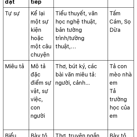
đạt
tiếp
Tự sự
Kể lại
Tiểu thuyết, văn
Tấm
một sự
học nghệ thuật,
Cám, Sọ
kiện
bản tường
Dừa
hoặc
trình/tường
một câu
thuật,...
chuyện
Miêu tả
Mô tả
Thơ, bút ký, các
Tả con
đặc
bài văn miêu tả:
mèo nhà
điểm sự
người, cảnh…
em
vật, sự
Tả
việc,
trường
con
học của
người
em
Biểu
Bày tỏ
Thơ, truyện ngắn,
Bày tỏ