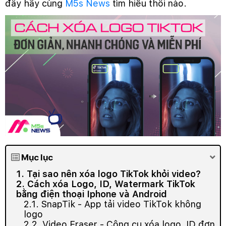
đây hãy cùng
M5s News
tìm hiểu thôi nào.
Mục lục
1. Tại sao nên xóa logo TikTok khỏi video?
2. Cách xóa Logo, ID, Watermark TikTok
bằng điện thoại Iphone và Android
2.1. SnapTik - App tải video TikTok không
logo
2.2. Video Eraser - Công cụ xóa logo, ID đơn