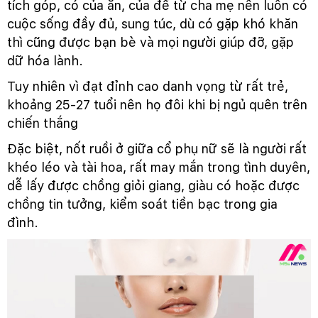
tích góp, có của ăn, của để từ cha mẹ nên luôn có
cuộc sống đầy đủ, sung túc, dù có gặp khó khăn
thì cũng được bạn bè và mọi người giúp đỡ, gặp
dữ hóa lành.
Tuy nhiên vì đạt đỉnh cao danh vọng từ rất trẻ,
khoảng 25-27 tuổi nên họ đôi khi bị ngủ quên trên
chiến thắng
Đặc biệt, nốt ruồi ở giữa cổ phụ nữ sẽ là người rất
khéo léo và tài hoa, rất may mắn trong tình duyên,
dễ lấy được chồng giỏi giang, giàu có hoặc được
chồng tin tưởng, kiểm soát tiền bạc trong gia
đình.