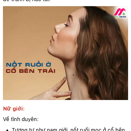
Nữ giới:
Về tình duyên:
Tương tự như nam giới, nốt ruồi mọc ở cổ bên