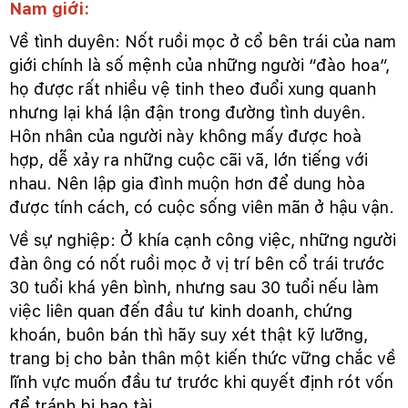
Nam giới:
Về tình duyên: Nốt ruồi mọc ở cổ bên trái của nam
giới chính là số mệnh của những người “đào hoa”,
họ được rất nhiều vệ tinh theo đuổi xung quanh
nhưng lại khá lận đận trong đường tình duyên.
Hôn nhân của người này không mấy được hoà
hợp, dễ xảy ra những cuộc cãi vã, lớn tiếng với
nhau. Nên lập gia đình muộn hơn để dung hòa
được tính cách, có cuộc sống viên mãn ở hậu vận.
Về sự nghiệp: Ở khía cạnh công việc, những người
đàn ông có nốt ruồi mọc ở vị trí bên cổ trái trước
30 tuổi khá yên bình, nhưng sau 30 tuổi nếu làm
việc liên quan đến đầu tư kinh doanh, chứng
khoán, buôn bán thì hãy suy xét thật kỹ lưỡng,
trang bị cho bản thân một kiến thức vững chắc về
lĩnh vực muốn đầu tư trước khi quyết định rót vốn
để tránh bị hao tài.