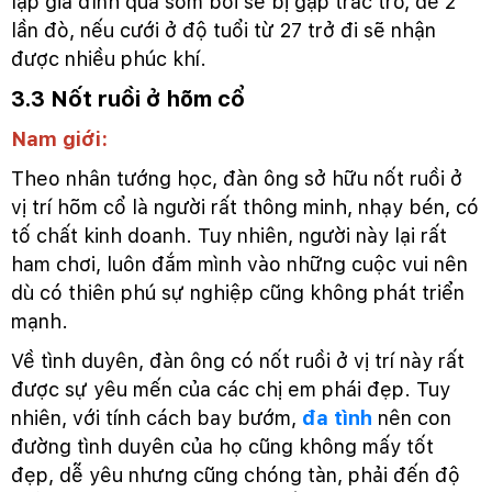
lập gia đình quá sớm bởi sẽ bị gặp trắc trở, dễ 2
lần đò, nếu cưới ở độ tuổi từ 27 trở đi sẽ nhận
được nhiều phúc khí.
3.3 Nốt ruồi ở hõm cổ
Nam giới:
Theo nhân tướng học, đàn ông sở hữu nốt ruồi ở
vị trí hõm cổ là người rất thông minh, nhạy bén, có
tố chất kinh doanh. Tuy nhiên, người này lại rất
ham chơi, luôn đắm mình vào những cuộc vui nên
dù có thiên phú sự nghiệp cũng không phát triển
mạnh.
Về tình duyên, đàn ông có nốt ruồi ở vị trí này rất
được sự yêu mến của các chị em phái đẹp. Tuy
nhiên, với tính cách bay bướm,
đa tình
nên con
đường tình duyên của họ cũng không mấy tốt
đẹp, dễ yêu nhưng cũng chóng tàn, phải đến độ