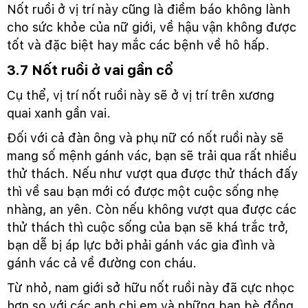
Nốt ruồi ở vị trí này cũng là điềm báo không lành
cho sức khỏe của nữ giới, về hậu vận không được
tốt và đặc biệt hay mắc các bệnh về hô hấp.
3.7 Nốt ruồi ở vai gần cổ
Cụ thể, vị trí nốt ruồi này sẽ ở vị trí trên xương
quai xanh gần vai.
Đối với cả đàn ông và phụ nữ có nốt ruồi này sẽ
mang số mệnh gánh vác, bạn sẽ trải qua rất nhiều
thử thách. Nếu như vượt qua được thử thách đấy
thì về sau bạn mới có được một cuộc sống nhẹ
nhàng, an yên. Còn nếu không vượt qua được các
thử thách thì cuộc sống của bạn sẽ khá trắc trở,
bạn dễ bị áp lực bởi phải gánh vác gia đình và
gánh vác cả về đường con cháu.
Từ nhỏ, nam giới sở hữu nốt ruồi này đã cực nhọc
hơn so với các anh chị em và những bạn bè đồng